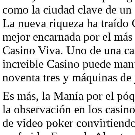
como la ciudad clave de un e
La nueva riqueza ha traído 
mejor encarnada por el más 
Casino Viva. Uno de una cad
increíble Casino puede mant
noventa tres y máquinas de 
Es más, la Manía por el póq
la observación en los casin
de video poker convirtiend