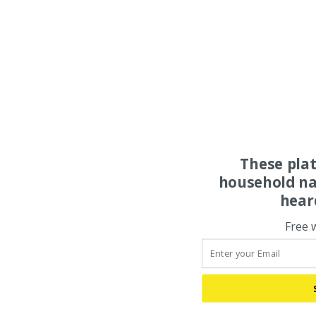
These pla
household na
hear
Free 