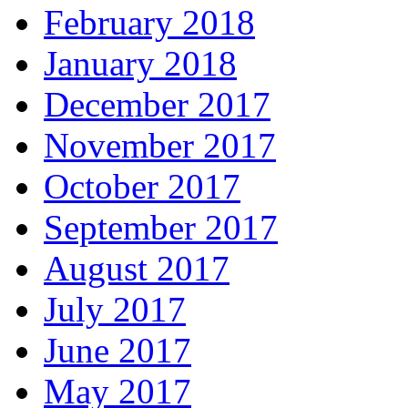
February 2018
January 2018
December 2017
November 2017
October 2017
September 2017
August 2017
July 2017
June 2017
May 2017