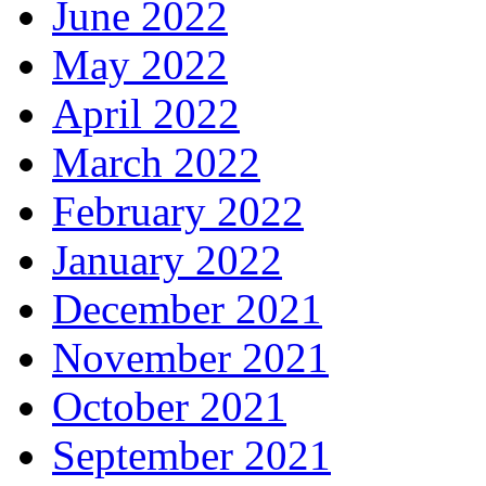
June 2022
May 2022
April 2022
March 2022
February 2022
January 2022
December 2021
November 2021
October 2021
September 2021