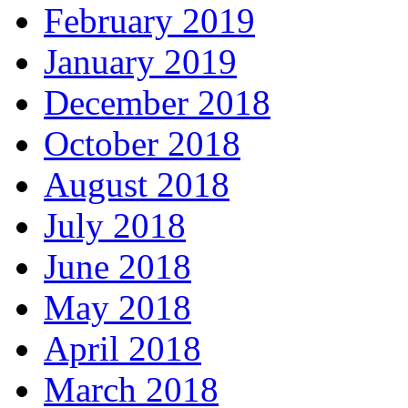
February 2019
January 2019
December 2018
October 2018
August 2018
July 2018
June 2018
May 2018
April 2018
March 2018