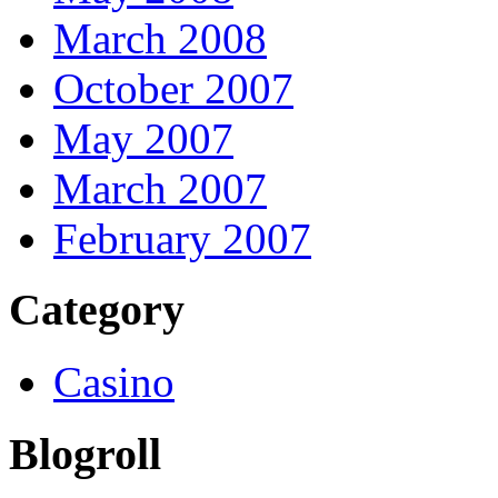
March 2008
October 2007
May 2007
March 2007
February 2007
Category
Casino
Blogroll