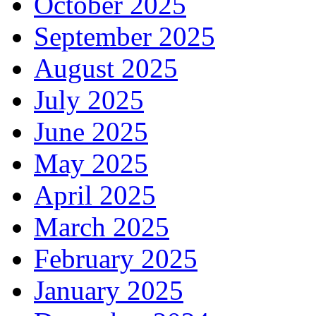
October 2025
September 2025
August 2025
July 2025
June 2025
May 2025
April 2025
March 2025
February 2025
January 2025