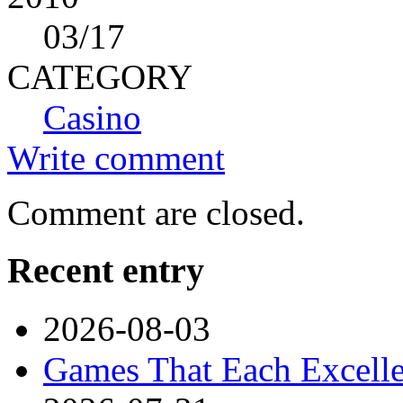
03
/17
CATEGORY
Casino
Write comment
Comment are closed.
Recent entry
2026-08-03
Games That Each Excelle