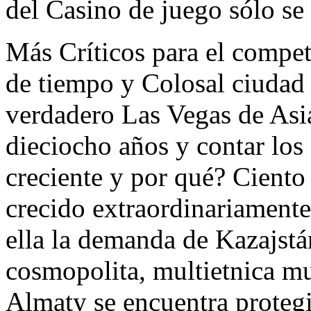
del Casino de juego sólo se 
Más Críticos para el competi
de tiempo y Colosal ciudad 
verdadero Las Vegas de Asi
dieciocho años y contar lo
creciente y por qué? Ciento
crecido extraordinariamente
ella la demanda de Kazajstá
cosmopolita, multietnica mu
Almaty se encuentra protegi